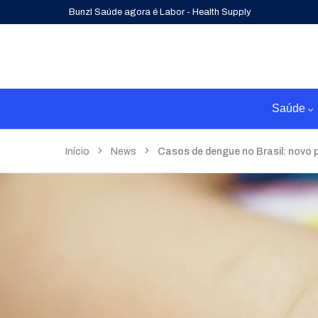
Bunzl Saúde agora é Labor - Health Supply
Saúde
Início
News
Casos de dengue no Brasil: novo