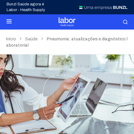
Bunzl Saúde agora é
Labor - Health Supply
Início
Saúde
Pneumonia: atualizações e diagnóstico l
aboratorial