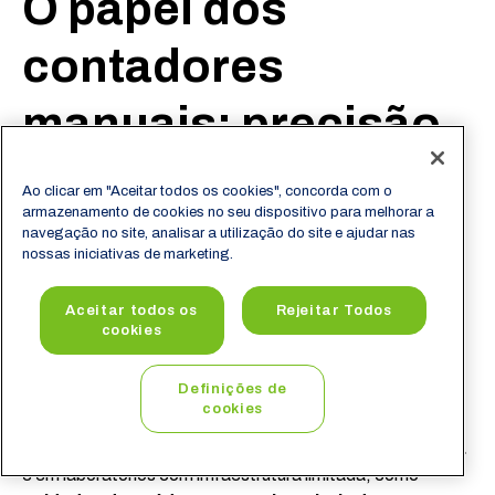
O papel dos
contadores
manuais: precisão
em situações
Ao clicar em "Aceitar todos os cookies", concorda com o
armazenamento de cookies no seu dispositivo para melhorar a
específicas
navegação no site, analisar a utilização do site e ajudar nas
nossas iniciativas de marketing.
Aceitar todos os
Rejeitar Todos
Embora os contadores automáticos tenham se tornado
cookies
padrão em laboratórios de médio e grande porte, os
contadores manuais ainda desempenham bem em
Definições de
diversos contextos clínicos. Em especial,
são utilizados
cookies
para a verificação de resultados automatizados
suspeitos
, para
análise morfológica mais detalhada
e em laboratórios com infraestrutura limitada, como