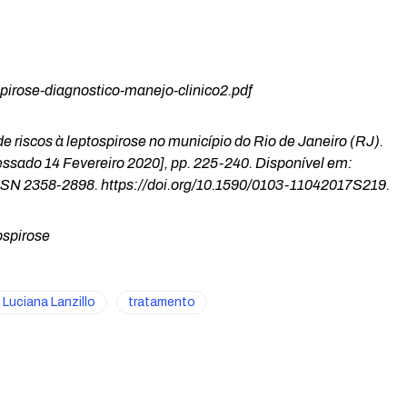
pirose-diagnostico-manejo-clinico2.pdf
de riscos à leptospirose no município do Rio de Janeiro (RJ).
cessado 14 Fevereiro 2020], pp. 225-240. Disponível em:
SSN 2358-2898. https://doi.org/10.1590/0103-11042017S219.
ospirose
Luciana Lanzillo
tratamento