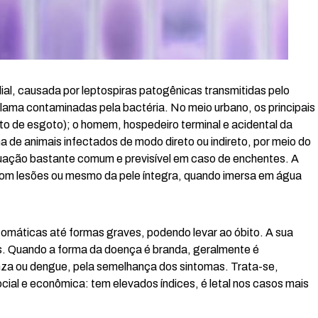
al, causada por leptospiras patogênicas transmitidas pelo
 lama contaminadas pela bactéria. No meio urbano, os principais
to de esgoto); o homem, hospedeiro terminal e acidental da
a de animais infectados de modo direto ou indireto, por meio do
uação bastante comum e previsível em caso de enchentes. A
com lesões ou mesmo da pele íntegra, quando imersa em água
ntomáticas até formas graves, podendo levar ao óbito. A sua
s. Quando a forma da doença é branda, geralmente é
enza ou dengue, pela semelhança dos sintomas. Trata-se,
al e econômica: tem elevados índices, é letal nos casos mais