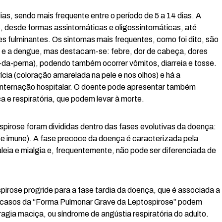
ias, sendo mais frequente entre o período de 5 a 14 dias. A
, desde formas assintomáticas e oligossintomáticas, até
s fulminantes. Os sintomas mais frequentes, como foi dito, são
 e a dengue, mas destacam-se: febre, dor de cabeça, dores
a-da-perna), podendo também ocorrer vômitos, diarreia e tosse.
cia (coloração amarelada na pele e nos olhos) e há a
internação hospitalar. O doente pode apresentar também
ca e respiratória, que podem levar à morte.
spirose foram divididas dentro das fases evolutivas da doença:
ase imune). A fase precoce da doença é caracterizada pela
eia e mialgia e, frequentemente, não pode ser diferenciada de
rose progride para a fase tardia da doença, que é associada a
s casos da “Forma Pulmonar Grave da Leptospirose” podem
rragia maciça, ou síndrome de angústia respiratória do adulto.