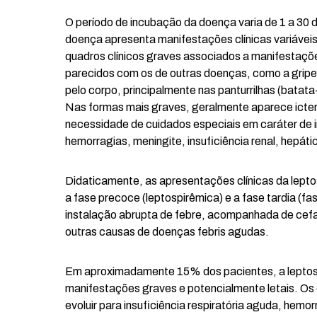
O período de incubação da doença varia de 1 a 30 d
doença apresenta manifestações clínicas variáveis
quadros clínicos graves associados a manifestaçõe
parecidos com os de outras doenças, como a gripe
pelo corpo, principalmente nas panturrilhas (batat
Nas formas mais graves, geralmente aparece icterí
necessidade de cuidados especiais em caráter de 
hemorragias, meningite, insuficiência renal, hepáti
Didaticamente, as apresentações clínicas da lepto
a fase precoce (leptospirêmica) e a fase tardia (f
instalação abrupta de febre, acompanhada de cefal
outras causas de doenças febris agudas.
Em aproximadamente 15% dos pacientes, a leptospi
manifestações graves e potencialmente letais. O
evoluir para insuficiência respiratória aguda, hemo