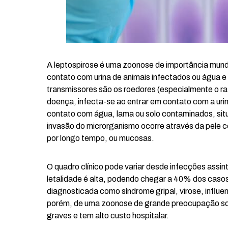
A leptospirose é uma zoonose de importância mundi
contato com urina de animais infectados ou água e
transmissores são os roedores (especialmente o ra
doença, infecta-se ao entrar em contato com a urin
contato com água, lama ou solo contaminados, sit
invasão do microrganismo ocorre através da pele 
por longo tempo, ou mucosas.
O quadro clínico pode variar desde infecções assi
letalidade é alta, podendo chegar a 40% dos caso
diagnosticada como síndrome gripal, virose, influ
porém, de uma zoonose de grande preocupação soci
graves e tem alto custo hospitalar.