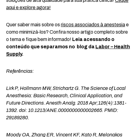
soluções de alta qualidade para sua prática clínica!
Clique
aqui e explore agora!
Quer saber mais sobre os
riscos associados à anestesia
e
como minimizá-los? Confira nosso artigo completo sobre
o tema e fique bem informado!
Leia acessando o
conteúdo que separamos no
blog da
Labor – Health
Supply
.
Referências:
Lirk P, Hollmann MW, Strichartz G. The Science of Local
Anesthesia: Basic Research, Clinical Application, and
Future Directions. Anesth Analg. 2018 Apr;126(4):1381-
1392. doi: 10.1213/ANE.0000000000002665. PMID:
29189280.
Moody OA, Zhang ER, Vincent KF, Kato R, Melonakos