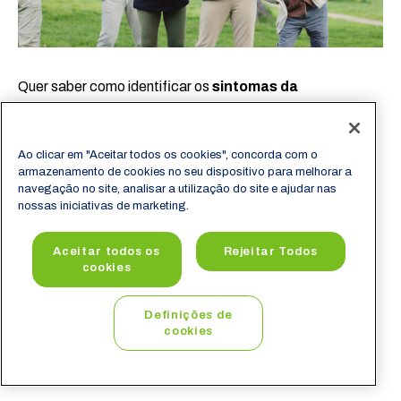
Quer saber como identificar os
sintomas da
osteoporose
e compreender seu impacto em
comorbidades
? Continue lendo para descobrir
estratégias práticas e baseadas em evidências para
Ao clicar em "Aceitar todos os cookies", concorda com o
armazenamento de cookies no seu dispositivo para melhorar a
diagnóstico, tratamento e prevenção.
navegação no site, analisar a utilização do site e ajudar nas
nossas iniciativas de marketing.
Quais são os
Aceitar todos os
Rejeitar Todos
cookies
sintomas da
Definições de
cookies
osteoporose?