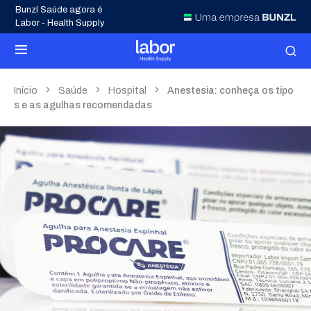
Bunzl Saúde agora é
Labor - Health Supply
Início
Saúde
Hospital
Anestesia: conheça os tipo
s e as agulhas recomendadas