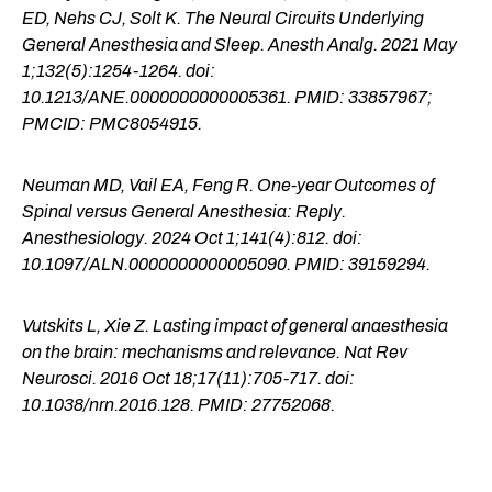
ED, Nehs CJ, Solt K. The Neural Circuits Underlying
General Anesthesia and Sleep. Anesth Analg. 2021 May
1;132(5):1254-1264. doi:
10.1213/ANE.0000000000005361. PMID: 33857967;
PMCID: PMC8054915.
Neuman MD, Vail EA, Feng R. One-year Outcomes of
Spinal versus General Anesthesia: Reply.
Anesthesiology. 2024 Oct 1;141(4):812. doi:
10.1097/ALN.0000000000005090. PMID: 39159294.
Vutskits L, Xie Z. Lasting impact of general anaesthesia
on the brain: mechanisms and relevance. Nat Rev
Neurosci. 2016 Oct 18;17(11):705-717. doi:
10.1038/nrn.2016.128. PMID: 27752068.