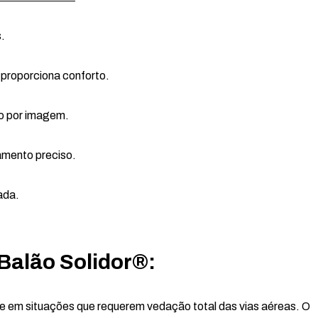
s.
e proporciona conforto.
o por imagem.
namento preciso.
zada.
Balão Solidor®:
 e em situações que requerem vedação total das vias aéreas. O