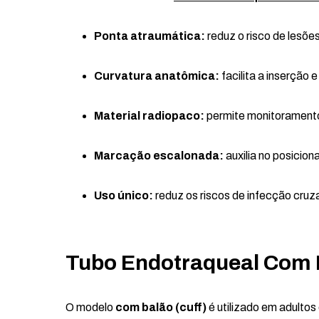
Ponta atraumática:
reduz o risco de lesõe
Curvatura anatômica:
facilita a inserção 
Material radiopaco:
permite monitorament
Marcação escalonada:
auxilia no posicio
Uso único:
reduz os riscos de infecção cru
Tubo Endotraqueal Com 
O modelo
com balão (cuff)
é utilizado em adultos