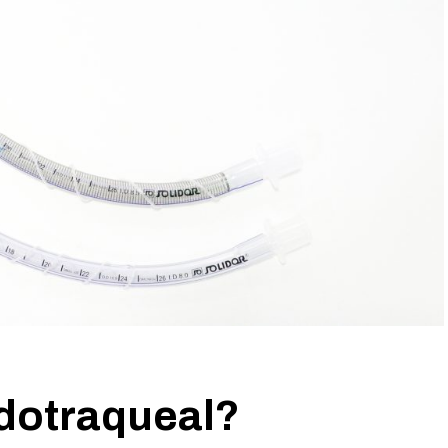
ndotraqueal?