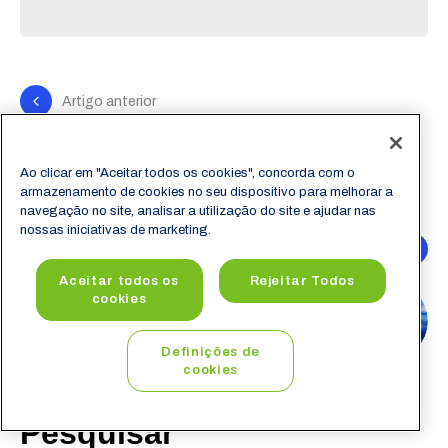
Artigo anterior
Novembro Azul: o que é e como fazer a
prevenção
Ao clicar em "Aceitar todos os cookies", concorda com o
15 de novembro de 2022
armazenamento de cookies no seu dispositivo para melhorar a
navegação no site, analisar a utilização do site e ajudar nas
nossas iniciativas de marketing.
Próximo artigo
Aceitar todos os
Rejeitar Todos
Website na área da saúde, o que
cookies
precisa ter
7 de dezembro de 2022
Definições de
cookies
Pesquisar