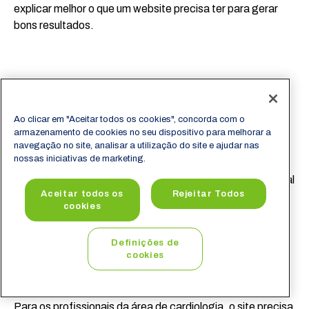
explicar melhor o que um website precisa ter para gerar
bons resultados.
Como criar um site
Ao clicar em "Aceitar todos os cookies", concorda com o
bem estruturado
armazenamento de cookies no seu dispositivo para melhorar a
navegação no site, analisar a utilização do site e ajudar nas
nossas iniciativas de marketing.
Para começar, a área da saúde é vasta e cada profissional
Aceitar todos os
Rejeitar Todos
ou clínica possui um objetivo ao criar um site.
cookies
Por exemplo, um dermatologista necessita de um site
Definições de
clean e que apresente resultados positivos, com fotos de
cookies
pessoas com a pele tratada, sem manchas ou rugas.
Para os profissionais da área de cardiologia, o site precisa