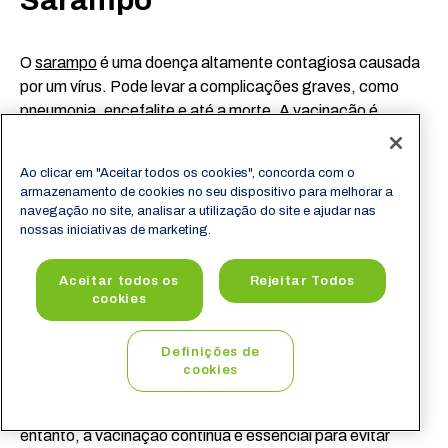
Sarampo
O
sarampo
é uma doença altamente contagiosa causada
por um vírus. Pode levar a complicações graves, como
pneumonia, encefalite e até a morte. A vacinação é
extremamente eficaz na prevenção do sarampo e tem
sido fundamental para reduzir a incidência da doença em
Ao clicar em "Aceitar todos os cookies", concorda com o
todo o mundo.
armazenamento de cookies no seu dispositivo para melhorar a
navegação no site, analisar a utilização do site e ajudar nas
nossas iniciativas de marketing.
Poliomielite
Aceitar todos os
Rejeitar Todos
cookies
A poliomielite, ou pólio, é uma doença viral que pode
Definições de
causar paralisia e, em casos graves, pode ser fatal.
cookies
Graças às campanhas de vacinação, a poliomielite foi
praticamente eliminada em muitas partes do mundo. No
entanto, a vacinação contínua é essencial para evitar