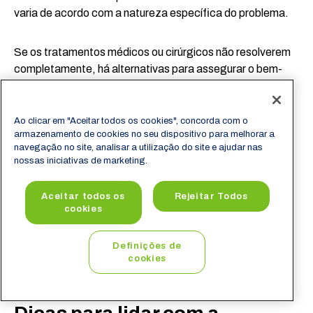
varia de acordo com a natureza específica do problema.
Se os tratamentos médicos ou cirúrgicos não resolverem
completamente, há alternativas para assegurar o bem-
estar e o conforto para o incontinente.
Ao clicar em "Aceitar todos os cookies", concorda com o
Entre essas alternativas estão:
armazenamento de cookies no seu dispositivo para melhorar a
navegação no site, analisar a utilização do site e ajudar nas
nossas iniciativas de marketing.
Roupas íntimas especiais para Incontinência
Urinária;
Aceitar todos os
Rejeitar Todos
Absorventes e fraldas descartáveis;
cookies
Inserção de sondas para mecanicamente drenar a
urina da bexiga;
Definições de
Uso de equipamentos externos para coletar urina.
cookies