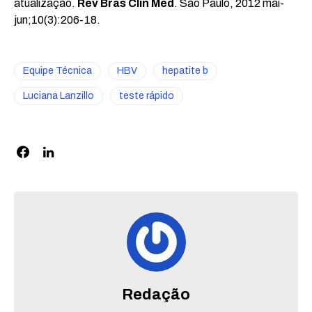
atualização.
Rev Bras Clin Med
. São Paulo, 2012 mai-
jun;10(3):206-18.
Equipe Técnica
HBV
hepatite b
Luciana Lanzillo
teste rápido
Redação