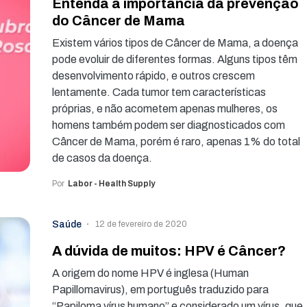
Entenda a importância da prevenção
do Câncer de Mama
Existem vários tipos de Câncer de Mama, a doença
pode evoluir de diferentes formas. Alguns tipos têm
desenvolvimento rápido, e outros crescem
lentamente. Cada tumor tem características
próprias, e não acometem apenas mulheres, os
homens também podem ser diagnosticados com
Câncer de Mama, porém é raro, apenas 1% do total
de casos da doença.
Por
Labor - Health Supply
Saúde
12 de fevereiro de 2020
A dúvida de muitos: HPV é Câncer?
A origem do nome HPV é inglesa (Human
Papillomavirus), em português traduzido para
“Papiloma vírus humano” e considerado um vírus, que