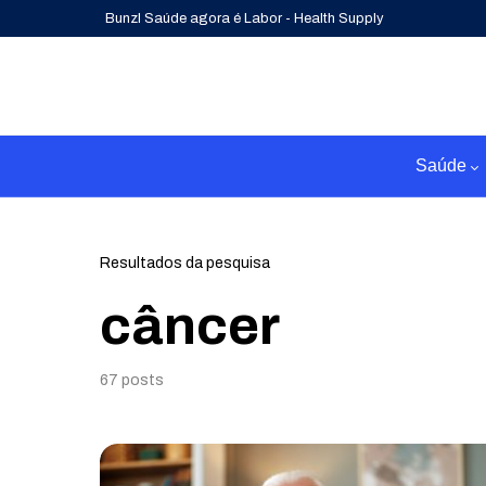
Bunzl Saúde agora é Labor - Health Supply
Saúde
Resultados da pesquisa
câncer
67 posts