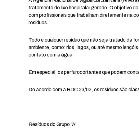
A Agência Nacional de Vigilância Sanitária (Anvis
tratamento do lixo hospitalar gerado. O objetivo d
com profissionais que trabalham diretamente na c
resíduos.
Todo e qualquer resíduo que não seja tratado da f
ambiente, como: rios, lagos, ou até mesmo lençóis 
contato com a água.
Em especial, os perfurocortantes que podem contam
De acordo com a RDC 33/03, os resíduos são clas
Resíduos do Grupo “A”