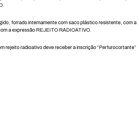
O.
ido, forrado internamente com saco plástico resistente, com a
nte com a expressão REJEITO RADIOATIVO.
rejeito radioativo deve receber a inscrição “Perfurocortante”