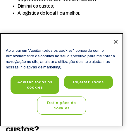
Diminui os custos;
A logística do local fica melhor.
Processo veloz
Ao clicar em "Aceitar todos os cookies", concorda com o
armazenamento de cookies no seu dispositivo para melhorar a
A gestão também pode melhorar a rapidez dos
navegação no site, analisar a utilização do site e ajudar nas
processos. Afinal, como uma cadeia inteira é analisada, é
nossas iniciativas de marketing.
possível ver em que parte a técnica pode ser colocada
para aumentar a velocidade.
Aceitar todos os
Rejeitar Todos
cookies
Definições de
Como a gestão de
cookies
suprimentos reduz os
custos?