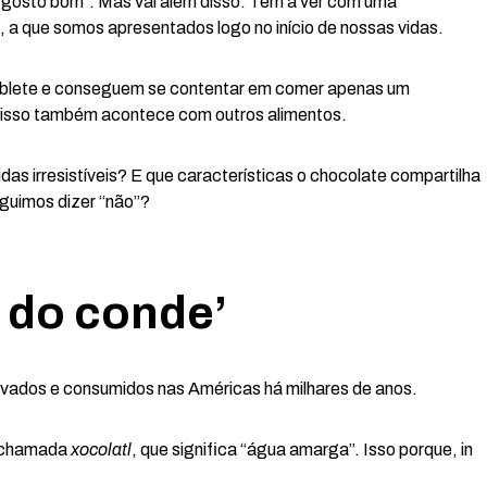
“gosto bom”. Mas vai além disso. Tem a ver com uma
, a que somos apresentados logo no início de nossas vidas.
ablete e conseguem se contentar em comer apenas um
E isso também acontece com outros alimentos.
s irresistíveis? E que características o chocolate compartilha
guimos dizer “não”?
 do conde’
ltivados e consumidos nas Américas há milhares de anos.
u chamada
xocolatl
, que significa “água amarga”. Isso porque, in