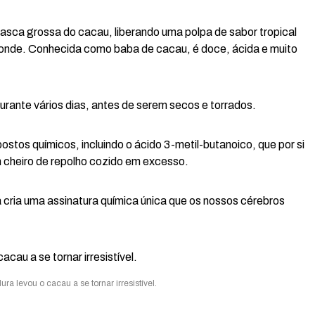
 casca grossa do cacau, liberando uma polpa de sabor tropical
 conde. Conhecida como baba de cacau, é doce, ácida e muito
urante vários dias, antes de serem secos e torrados.
tos químicos, incluindo o ácido 3-metil-butanoico, que por si
om cheiro de repolho cozido em excesso.
cria uma assinatura química única que os nossos cérebros
ra levou o cacau a se tornar irresistível.