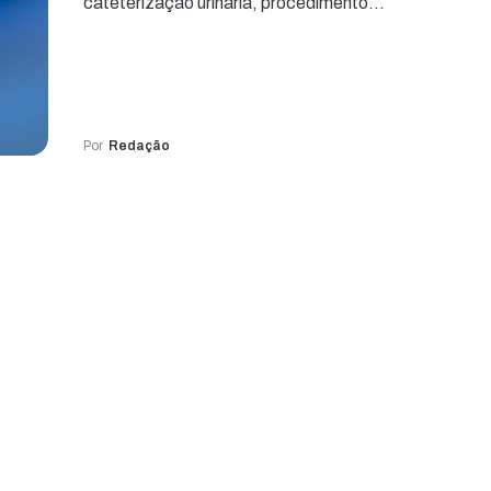
cateterização urinária, procedimento…
Por
Redação