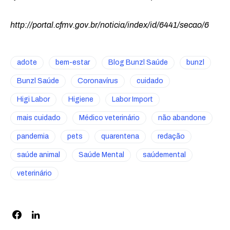
http://portal.cfmv.gov.br/noticia/index/id/6441/secao/6
adote
bem-estar
Blog Bunzl Saúde
bunzl
Bunzl Saúde
Coronavírus
cuidado
Higi Labor
Higiene
Labor Import
mais cuidado
Médico veterinário
não abandone
pandemia
pets
quarentena
redação
saúde animal
Saúde Mental
saúdemental
veterinário