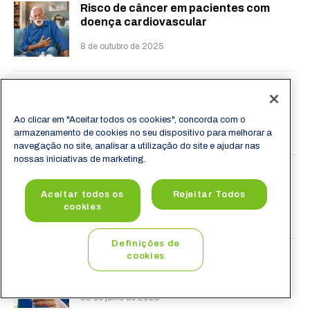
Risco de câncer em pacientes com
doença cardiovascular
8 de outubro de 2025
Entenda a relação entre alimentos
ultraprocessados e diabetes tipo 2
Ao clicar em "Aceitar todos os cookies", concorda com o
30 de setembro de 2025
armazenamento de cookies no seu dispositivo para melhorar a
navegação no site, analisar a utilização do site e ajudar nas
nossas iniciativas de marketing.
Usabilidade dos materiais de coleta na
fase pré-analítica
Aceitar todos os
Rejeitar Todos
cookies
15 de setembro de 2025
Definições de
cookies
Impactos da desidratação na
interpretação de exames laboratoriais
30 de julho de 2025