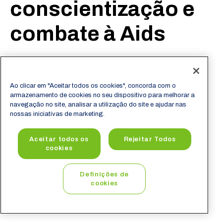
conscientização e
combate à Aids
O Dia Mundial da Luta Contra AIDS é um dia
que, cada ano, deve servir para desenvolver
Ao clicar em "Aceitar todos os cookies", concorda com o
e reforçar o esforço mundial da luta contra a
armazenamento de cookies no seu dispositivo para melhorar a
navegação no site, analisar a utilização do site e ajudar nas
AIDS. O objetivo deste dia é estabelecer o
nossas iniciativas de marketing.
entrelaçamento de comunicação, promover
troca de informações e experiências, e de
Aceitar todos os
Rejeitar Todos
cookies
criar um espírito de tolerância social.
Definições de
11 de dezembro de 2019
cookies